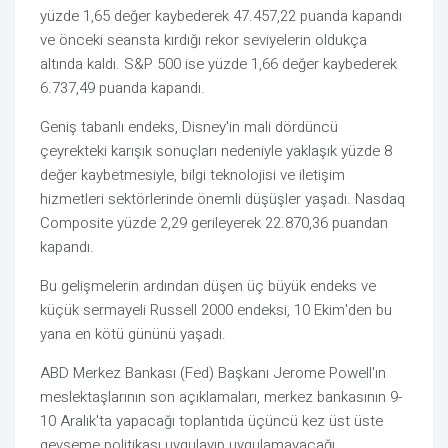
yüzde 1,65 değer kaybederek 47.457,22 puanda kapandı
ve önceki seansta kırdığı rekor seviyelerin oldukça
altında kaldı. S&P 500 ise yüzde 1,66 değer kaybederek
6.737,49 puanda kapandı.
Geniş tabanlı endeks, Disney'in mali dördüncü
çeyrekteki karışık sonuçları nedeniyle yaklaşık yüzde 8
değer kaybetmesiyle, bilgi teknolojisi ve iletişim
hizmetleri sektörlerinde önemli düşüşler yaşadı. Nasdaq
Composite yüzde 2,29 gerileyerek 22.870,36 puandan
kapandı.
Bu gelişmelerin ardından düşen üç büyük endeks ve
küçük sermayeli Russell 2000 endeksi, 10 Ekim'den bu
yana en kötü gününü yaşadı.
ABD Merkez Bankası (Fed) Başkanı Jerome Powell'ın
meslektaşlarının son açıklamaları, merkez bankasının 9-
10 Aralık'ta yapacağı toplantıda üçüncü kez üst üste
gevşeme politikası uygulayıp uygulamayacağı