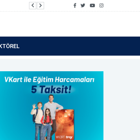
Vakıf Katılım’dan Tamamla Kazan kullanıcılarına 
KTÖREL