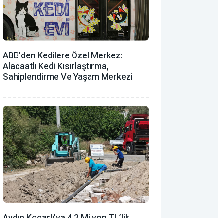
ABB’den Kedilere Özel Merkez:
Alacaatlı Kedi Kısırlaştırma,
Sahiplendirme Ve Yaşam Merkezi
Aydın Koçarlı’ya 4,2 Milyon TL’lik