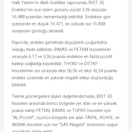
Halk Yatırım'ın Akıllı Grafikler raporunda, BIST 30
Endeksi'nin son işlem gününü yüzde 2,36 düşüşle
16.488 puandan tamamladığı belirtildi. Endeksin gün
içerisinde en düşük 16.471, en yüksek ise 16.838
seviyesini gördüğü aktarıldı.
Raporda, endeks genelinde düşüşlerin çoğunlukta
olduğu ifade edilirken, BIMAS ve PETKM hisselerinin
sırasıyla 6,17 ve 0,36 puanla endekse en fazla pozitif
katkıyı sağladığı kaydedildi. THYAO ve DSTKF
hisselerinin ise sırasıyla eksi 56,56 ve eksi 42,04 puanla
endeks üzerinde en yüksek negatif etkiyi oluşturduğu
bildirildi.
Teknik göstergelere ilişkin değerlendirmede, BIST 30
hisseleri arasında birinci bölgede yer alan ve en yüksek
puana sahip PETKM, BIMAS ve TUPRS hisseleri için
"AL/Pozitif", üçüncü bölgede yer alan TAVHL, KCHOL ve
AKBNK hisseleri için ise "SAT/Negatif" önerisinin uygun
görüldüğü ifade edildi.