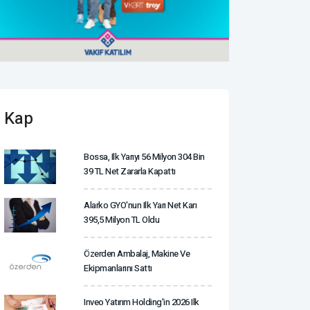
Kap
Bossa, Ilk Yarıyı 56 Milyon 304 Bin
39 TL Net Zararla Kapattı
Alarko GYO'nun Ilk Yarı Net Karı
395,5 Milyon TL Oldu
Özerden Ambalaj, Makine Ve
Ekipmanlarını Sattı
Inveo Yatırım Holding'in 2026 Ilk