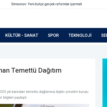
rmlar içermeli
KÜLTÜR - SANAT
SPOR
TEKNOLOJI
SE
lanan Temettü Dağıtım
5 yılı karından temettü dağıtımına ilişkin yönetim kurulu
 bilgileri paylaştı.