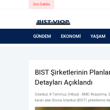
Son Dakika
Simeonov: Yeni bütçe gerçek refo
GÜNDEM
EKONOMI
YAŞAM
BIST Şirketlerinin Plan
Detayları Açıklandı
İstanbul, 8 Temmuz (Hibya) - BMD Araştırma, 202
kararı alan Borsa İstanbul (BİST) şirketlerine dair