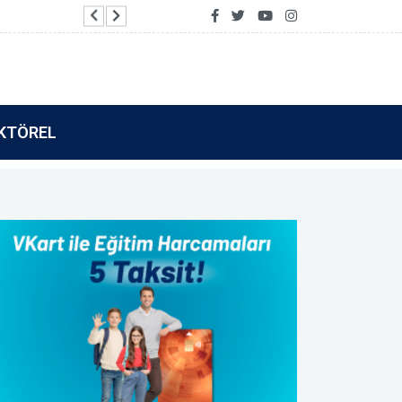
Vakıf Katılım’dan Tamamla Kazan kullanıcılarına 
KTÖREL