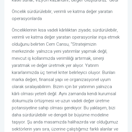
katkı sunar, vizyon kazandırır, değer oluştururuz” dedi
Öncelik sürdürülebilir, verimli ve katma değer yaratan
operasyonlarda
Önceliklerinin kısa vadeli kârlılıktan ziyade; sürdürülebilir,
verimli ve katma değer yaratan operasyonlar inşa etmek
olduğunu belirten Cem Cansu, “Stratejimizin
merkezinde
yalnızca yeni yatırımlar yapmak değil,
mevcut iş kollarımızda verimliliği artırmak, sinerji
yaratmak ve değer üretmek yer alıyor. Yatırım
kararlarımızda üç temel kriter belirleyici oluyor. Bunları
marka değeri, finansal yapı ve organizasyonel uyum
olarak sıralayabilirim. Bizim için bir yatırımın yalnızca
kârlı olması yeterli değil. Aynı zamanda kendi kurumsal
dokumuzla örtüşmesi ve uzun vadeli değer üretme
potansiyeline sahip olması gerekiyor. Bu yaklaşım, bizi
daha sürdürülebilir ve dengeli bir büyüme modeline
taşıyor. Şu anda masamızda halihazırda var olduğumuz
sektörlerin yanı sıra, üzerine çalıştığımız farklı alanlar ve