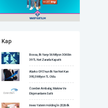
Kap
Bossa, Ilk Yarıyı 56 Milyon 304 Bin
39 TL Net Zararla Kapattı
Alarko GYO'nun Ilk Yarı Net Karı
395,5 Milyon TL Oldu
Özerden Ambalaj, Makine Ve
Ekipmanlarını Sattı
Inveo Yatırım Holding'in 2026 Ilk