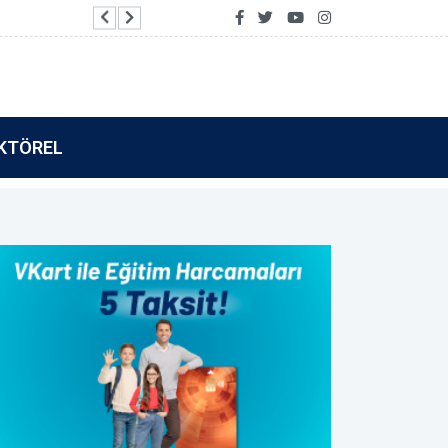
Vakıf Katılım’dan Tamamla Kazan kullanıcılarına 
KTÖREL