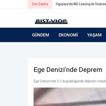
Son Dakika
Simeonov: Yeni bütçe gerçek refo
GÜNDEM
EKONOMI
YAŞAM
Ege Denizi'nde Deprem
Ege Denizi'nde 5.2 büyüklüğünde deprem meyda