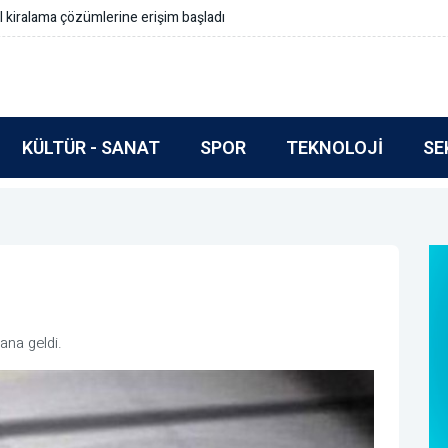
rmlar içermeli
KÜLTÜR - SANAT
SPOR
TEKNOLOJI
SE
na geldi.