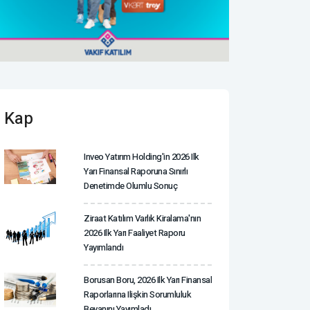
Kap
Inveo Yatırım Holding'in 2026 Ilk
Yarı Finansal Raporuna Sınırlı
Denetimde Olumlu Sonuç
Ziraat Katılım Varlık Kiralama'nın
2026 Ilk Yarı Faaliyet Raporu
Yayımlandı
Borusan Boru, 2026 Ilk Yarı Finansal
Raporlarına Ilişkin Sorumluluk
Beyanını Yayımladı