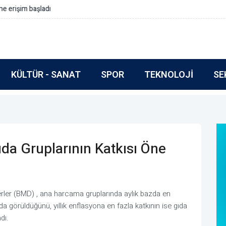
rmlar içermeli
KÜLTÜR - SANAT
SPOR
TEKNOLOJI
SE
da Gruplarının Katkısı Öne
ler (BMD) , ana harcama gruplarında aylık bazda en
da görüldüğünü, yıllık enflasyona en fazla katkının ise gıda
dı.