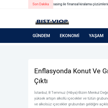
Son Dakika
Simeonov: Yeni bütçe gerçek refo
GÜNDEM
EKONOMI
YAŞAM
Enflasyonda Konut Ve Gı
Çıktı
İstanbul, 8 Temmuz (Hibya)-Bizim Menkul Değer
yüksek artışın alkollü içecekler ve tütün grubun
ve alkolsüz içecekler grubundan geldiğini açıkla