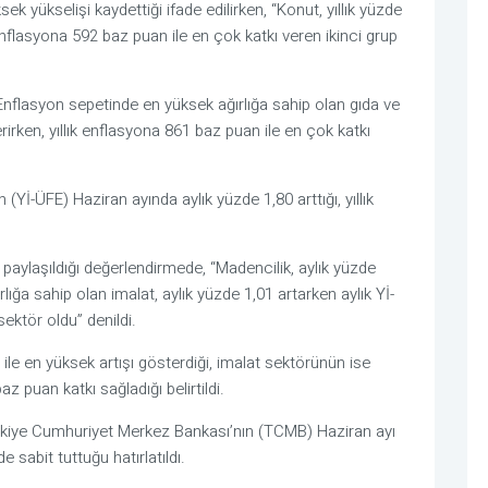
ek yükselişi kaydettiği ifade edilirken, “Konut, yıllık yüzde
 enflasyona 592 baz puan ile en çok katkı veren ikinci grup
“Enflasyon sepetinde en yüksek ağırlığa sahip olan gıda ve
erirken, yıllık enflasyona 861 baz puan ile en çok katkı
 (Yİ-ÜFE) Haziran ayında aylık yüzde 1,80 arttığı, yıllık
e paylaşıldığı değerlendirmede, “Madencilik, aylık yüzde
lığa sahip olan imalat, aylık yüzde 1,01 artarken aylık Yİ-
ektör oldu” denildi.
ile en yüksek artışı gösterdiği, imalat sektörünün ise
az puan katkı sağladığı belirtildi.
rkiye Cumhuriyet Merkez Bankası’nın (TCMB) Haziran ayı
e sabit tuttuğu hatırlatıldı.