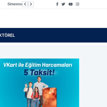
Vakıf Katılım’dan Tamamla Kazan kullanıcılarına 
KTÖREL