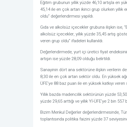
Eğitim grubunun yıllık yüzde 46,10 artışla en yüks
45,14 ile en çok artan ikinci grup olurken yıllık
oldu” değerlendirmesi yapıldı.
Gıda ve alkolsüz içecekler grubuna ilişkin ise, 
alkolsüz içecekler, yıllık yüzde 35,45 artış göst
veren grup oldu” ifadeleri kullanıldı.
Değerlendirmede, yurt içi üretici fiyat endeksinin
artışın ise yüzde 28,09 olduğu belirtildi.
Sanayinin dört ana sektörüne ilişkin verilerin d
8,30 ile en çok artan sektör oldu. En yüksek ağır
ÜFE’ye 88 baz puan ile en yüksek katkıyı veren s
Yıllık bazda madencilik sektörünün yüzde 53,50 
yüzde 29,65 arttığı ve yıllık Yİ-ÜFE’ye 2 bin 557 b
Bizim Menkul Değerler değerlendirmesinde, Tü
toplantısında politika faizini yüzde 37 seviyesind