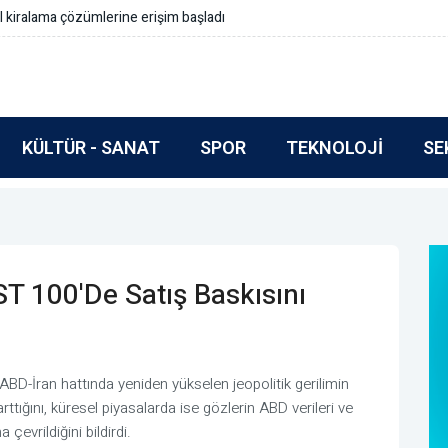
çe gerçek reformlar içermeli
KÜLTÜR - SANAT
SPOR
TEKNOLOJI
SE
ST 100'de Satış Baskısını
D-İran hattında yeniden yükselen jeopolitik gerilimin
ttığını, küresel piyasalarda ise gözlerin ABD verileri ve
çevrildiğini bildirdi.