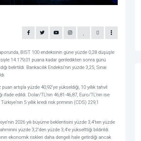
 raporunda, BIST 100 endeksinin güne yüzde 0,28 düşüşle
isiyle 14.179,01 puana kadar geriledikten sonra günü
ı belirtildi. Bankacılık Endeksi'nin yüzde 3,25, Sınai
dı.
z puan artışla yüzde 40,92'ye yükseldiği, 10 yıllık tahvil
ı ifade edildi. Dolar/TL'nin 46,81-46,87, Euro/TL'nin ise
, Türkiye'nin 5 yıllık kredi risk priminin (CDS) 229,1
iye'nin 2026 yılı büyüme beklentisini yüzde 3,4'ten yüzde
minini yüzde 3,2'den yüzde 3,4'e yükselttiği bildirildi.
nın ekonomik riskleri daha dengeli hale getirdiği ancak