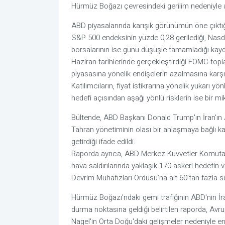
Hürmüz Boğazı çevresindeki gerilim nedeniyle aş
ABD piyasalarında karışık görünümün öne çıktığ
S&P 500 endeksinin yüzde 0,28 gerilediği, Nasda
borsalarının ise günü düşüşle tamamladığı kay
Haziran tarihlerinde gerçekleştirdiği FOMC toplan
piyasasına yönelik endişelerin azalmasına karşın e
Katılımcıların, fiyat istikrarına yönelik yukarı 
hedefi açısından aşağı yönlü risklerin ise bir mik
Bültende, ABD Başkanı Donald Trump'ın İran'ın 
Tahran yönetiminin olası bir anlaşmaya bağlı 
getirdiği ifade edildi.
Raporda ayrıca, ABD Merkez Kuvvetler Komuta
hava saldırılarında yaklaşık 170 askeri hedefin vu
Devrim Muhafızları Ordusu'na ait 60'tan fazla sür
Hürmüz Boğazı'ndaki gemi trafiğinin ABD'nin İran
durma noktasına geldiği belirtilen raporda, A
Nagel'in Orta Doğu'daki gelişmeler nedeniyle enf