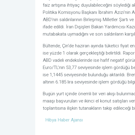
faiz artışına ihtiyaç duyulabileceğini söylediği a
Politika Komisyonu Başkanı İbrahim Azizi'nin ABD'
ABD'nin saldırılarının Birleşmiş Milletler Şartı v
ifade edildi. İran Dışişleri Bakan Yardımcısı Ka
mutabakata uymadığını ve son saldırıların karşıl
Bültende, Çin'de haziran ayında tüketici fiyat en
ise yüzde 1 olarak gerçekleştiği belirtildi. Rapor
ABD vadeli endekslerinde ise hafif negatif görün
Euro/TL'nin 53,77 seviyesinde işlem gördüğü beli
ise 1,1445 seviyesinde bulunduğu aktarıldı. Bren
altının 6.185 lira seviyesinde işlem gördüğü bilgi
Bugün yurt içinde önemli bir veri akışı bulunmadı
maaşı başvuruları ve ikinci el konut satışları ve
toplantısına ilişkin tutanakların takip edileceği bil
Hibya Haber Ajansı