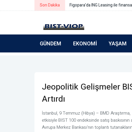
Son Dakika
Simeonov: Yeni büt
GÜNDEM
EKONOMI
YAŞAM
Jeopolitik Gelişmeler BI
Artırdı
İstanbul, 9 Temmuz (Hibya) – BMD Araştırma, AB
etkisiyle BIST 100 endeksinde satış baskısının ar
Avrupa Merkez Bankası'nın toplantı tutanaklarına 