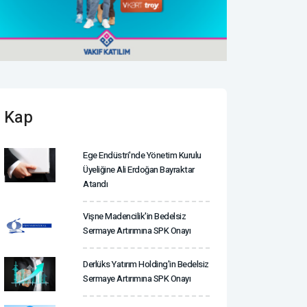
Kap
Ege Endüstri'nde Yönetim Kurulu
Üyeliğine Ali Erdoğan Bayraktar
Atandı
Vişne Madencilik'in Bedelsiz
Sermaye Artırımına SPK Onayı
Derlüks Yatırım Holding'in Bedelsiz
Sermaye Artırımına SPK Onayı