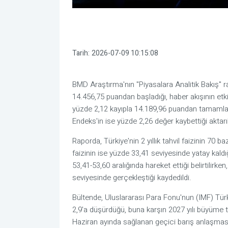
Tarih:
2026-07-09 10:15:08
BMD Araştırma'nın "Piyasalara Analitik Bakış"
14.456,75 puandan başladığı, haber akışının etk
yüzde 2,12 kayıpla 14.189,96 puandan tamamladığ
Endeks'in ise yüzde 2,26 değer kaybettiği aktarıl
Raporda, Türkiye'nin 2 yıllık tahvil faizinin 70 ba
faizinin ise yüzde 33,41 seviyesinde yatay kaldığ
53,41-53,60 aralığında hareket ettiği belirtilirken
seviyesinde gerçekleştiği kaydedildi.
Bültende, Uluslararası Para Fonu'nun (IMF) Türk
2,9'a düşürdüğü, buna karşın 2027 yılı büyüme tah
Haziran ayında sağlanan geçici barış anlaşması