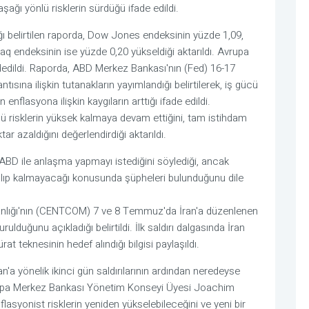
ağı yönlü risklerin sürdüğü ifade edildi.
ı belirtilen raporda, Dow Jones endeksinin yüzde 1,09,
q endeksinin ise yüzde 0,20 yükseldiği aktarıldı. Avrupa
dedildi. Raporda, ABD Merkez Bankası'nın (Fed) 16-17
tısına ilişkin tutanakların yayımlandığı belirtilerek, iş gücü
nflasyona ilişkin kaygıların arttığı ifade edildi.
yönlü risklerin yüksek kalmaya devam ettiğini, tam istihdam
tar azaldığını değerlendirdiği aktarıldı.
ABD ile anlaşma yapmayı istediğini söylediği, ancak
kalıp kalmayacağı konusunda şüpheleri bulunduğunu dile
nlığı'nın (CENTCOM) 7 ve 8 Temmuz'da İran'a düzenlenen
rulduğunu açıkladığı belirtildi. İlk saldırı dalgasında İran
at teknesinin hedef alındığı bilgisi paylaşıldı.
'a yönelik ikinci gün saldırılarının ardından neredeyse
vrupa Merkez Bankası Yönetim Konseyi Üyesi Joachim
lasyonist risklerin yeniden yükselebileceğini ve yeni bir