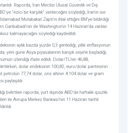
ktarıldı. Raporda, İran Meclisi Ulusal Güvenlik ve Dış
ye "ezici bir karşılık" verileceğini söylediği, İran'ın ise
e İslamabad Mutabakat Zaptı'nı ihlal ettiğini BM'ye bildirdiği
zım Garibabadi'nin de Washington'ın 14 Haziran'da varılan
ıksız kalmayacağını söylediği kaydedildi.
deksinin aylık bazda yüzde 0,3 gerilediği, yıllık enflasyonun
da, yeni güne Asya piyasalarının karışık seyirle başladığı,
ümün izlendiği ifade edildi. Dolar/TL'nin 46,88,
rtilirken, dolar endeksinin 100,82, euro/dolar paritesinin
t petrolün 77,74 dolar, ons altının 4.104 dolar ve gram
si paylaşıldı.
ğı belirtilen raporda, yurt dışında ABD'de haftalık işsizlik
rileri ile Avrupa Merkez Bankası'nın 11 Haziran tarihli
dirildi.