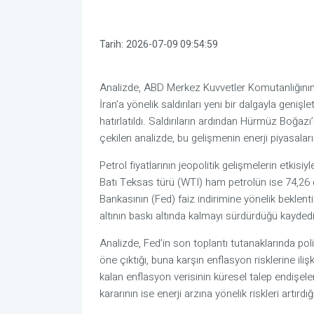
Tarih:
2026-07-09 09:54:59
Analizde, ABD Merkez Kuvvetler Komutanlığını
İran’a yönelik saldırıları yeni bir dalgayla genişlet
hatırlatıldı. Saldırıların ardından Hürmüz Boğazı
çekilen analizde, bu gelişmenin enerji piyasaların
Petrol fiyatlarının jeopolitik gelişmelerin etkisiy
Batı Teksas türü (WTI) ham petrolün ise 74,26 d
Bankasının (Fed) faiz indirimine yönelik beklenti
altının baskı altında kalmayı sürdürdüğü kaydedi
Analizde, Fed’in son toplantı tutanaklarında pol
öne çıktığı, buna karşın enflasyon risklerine ilişkin
kalan enflasyon verisinin küresel talep endişeler
kararının ise enerji arzına yönelik riskleri artırdığı