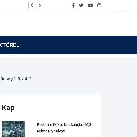
VakıfBank’tan 15 Temmuz Demokrasi ve Milli Bir
KTÖREL
Kap
Petkim'in Ilk Yarı Net Satışları 65,3
Milyar TL'ye Ulaştı