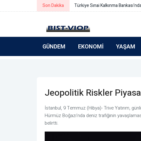
Son Dakika
Türkiye Sınai Kalkınma Bankası'nd
GÜNDEM
EKONOMI
YAŞAM
Jeopolitik Riskler Piyas
İstanbul, 9 Temmuz (Hibya)- Trive Yatırım, günlük
Hürmüz Boğazı’nda deniz trafiğinin yavaşlamasının
belirtti.