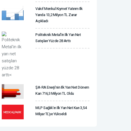
Vakıf Menkul Kıymet Yatırım Ilk
Yarıda 13,2 Milyon TL Zarar
Açıkladı
Politeknik Metal'in Ilk Yarı Net
Satışları Yüzde 28 Arttı
ŞA-RA Enerji'nin Ilk Yarı Net Dönem
Karı 716,3 Milyon TL Oldu
MLP Sağlık'ın Ilk Yarı Net Karı 3,54
Milyar TL'ye Yükseldi