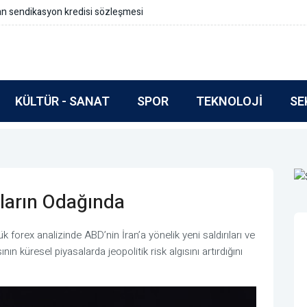
an sendikasyon kredisi sözleşmesi
KÜLTÜR - SANAT
SPOR
TEKNOLOJI
SE
aların Odağında
 forex analizinde ABD’nin İran’a yönelik yeni saldırıları ve
 küresel piyasalarda jeopolitik risk algısını artırdığını