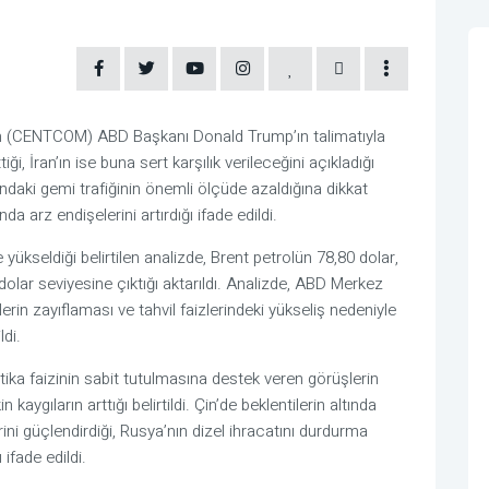
n (CENTCOM) ABD Başkanı Donald Trump’ın talimatıyla
tiği, İran’ın ise buna sert karşılık verileceğini açıkladığı
’ndaki gemi trafiğinin önemli ölçüde azaldığına dikkat
da arz endişelerini artırdığı ifade edildi.
le yükseldiği belirtilen analizde, Brent petrolün 78,80 dolar,
olar seviyesine çıktığı aktarıldı. Analizde, ABD Merkez
lerin zayıflaması ve tahvil faizlerindeki yükseliş nedeniyle
ldi.
itika faizinin sabit tutulmasına destek veren görüşlerin
 kaygıların arttığı belirtildi. Çin’de beklentilerin altında
ini güçlendirdiği, Rusya’nın dizel ihracatını durdurma
 ifade edildi.