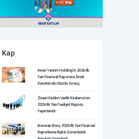
Kap
Inveo Yatırım Holding'in 2026 Ilk
Yarı Finansal Raporuna Sınırlı
Denetimde Olumlu Sonuç
Ziraat Katılım Varlık Kiralama'nın
2026 Ilk Yarı Faaliyet Raporu
Yayımlandı
Borusan Boru, 2026 Ilk Yarı Finansal
Raporlarına Ilişkin Sorumluluk
Beyanını Yayımladı