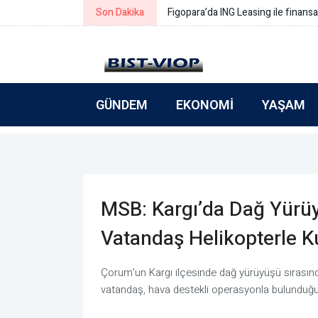
Son Dakika
Simeonov: Yeni bütçe gerçek refo
GÜNDEM
EKONOMI
YAŞAM
MSB: Kargı’da Dağ Yürü
Vatandaş Helikopterle Ku
Çorum’un Kargı ilçesinde dağ yürüyüşü sırasınd
vatandaş, hava destekli operasyonla bulunduğu 