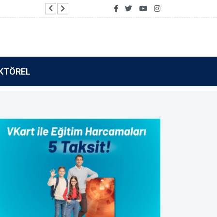
Vakıf Katılım’dan Tamamla Kazan kullanıcılarına
KTÖREL