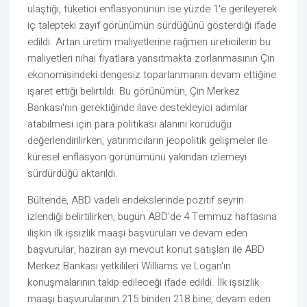
ulaştığı, tüketici enflasyonunun ise yüzde 1'e gerileyerek
iç talepteki zayıf görünümün sürdüğünü gösterdiği ifade
edildi. Artan üretim maliyetlerine rağmen üreticilerin bu
maliyetleri nihai fiyatlara yansıtmakta zorlanmasının Çin
ekonomisindeki dengesiz toparlanmanın devam ettiğine
işaret ettiği belirtildi. Bu görünümün, Çin Merkez
Bankası'nın gerektiğinde ilave destekleyici adımlar
atabilmesi için para politikası alanını koruduğu
değerlendirilirken, yatırımcıların jeopolitik gelişmeler ile
küresel enflasyon görünümünü yakından izlemeyi
sürdürdüğü aktarıldı.
Bültende, ABD vadeli endekslerinde pozitif seyrin
izlendiği belirtilirken, bugün ABD'de 4 Temmuz haftasına
ilişkin ilk işsizlik maaşı başvuruları ve devam eden
başvurular, haziran ayı mevcut konut satışları ile ABD
Merkez Bankası yetkilileri Williams ve Logan'ın
konuşmalarının takip edileceği ifade edildi. İlk işsizlik
maaşı başvurularının 215 binden 218 bine, devam eden