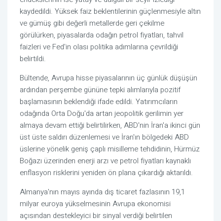
kaydedildi. Yüksek faiz beklentilerinin güçlenmesiyle altın
ve gümüş gibi değerli metallerde geri çekilme
görülürken, piyasalarda odağın petrol fiyatları, tahvil
faizleri ve Fed'in olası politika adımlarına çevrildiği
belirtildi.
Bültende, Avrupa hisse piyasalarının üç günlük düşüşün
ardından perşembe gününe tepki alımlarıyla pozitif
başlamasının beklendiği ifade edildi. Yatırımcıların
odağında Orta Doğu'da artan jeopolitik gerilimin yer
almaya devam ettiği belirtilirken, ABD'nin İran'a ikinci gün
üst üste saldırı düzenlemesi ve İran'ın bölgedeki ABD
üslerine yönelik geniş çaplı misilleme tehdidinin, Hürmüz
Boğazı üzerinden enerji arzı ve petrol fiyatları kaynaklı
enflasyon risklerini yeniden ön plana çıkardığı aktarıldı.
Almanya'nın mayıs ayında dış ticaret fazlasının 19,1
milyar euroya yükselmesinin Avrupa ekonomisi
açısından destekleyici bir sinyal verdiği belirtilen