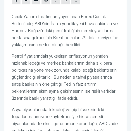
Gedik Yatırım tarafından yayımlanan Forex Günlük
Bülteni'nde, ABD'nin İran'a yönelik yeni hava saldırıları ve
Hürmüz Boğazı'ndaki gemi trafiğinin neredeyse durma
noktasına gelmesinin Brent petrolün 79 dolar seviyesine
yaklaşmasına neden olduğu belirtildi.
Petrol fiyatlarındaki yükselişin enflasyonun yeniden
hızlanabileceği ve merkez bankalarının daha sıkı para
politikasına yönelmek zorunda kalabileceği beklentilerini
güçlendirdiği aktarıldı. Bu nedenle tahvil piyasalarında
satış baskısının öne çıktığı, Fed'in faiz artırımı
beklentilerinin ekim ayına çekilmesinin ise riskli varlıklar
üzerinde baskı yarattığı ifade edildi.
Asya piyasalarında teknoloji ve çip hisselerindeki
toparlanmanın ivme kaybetmesiyle hisse senedi
piyasalarında temkinli görünümün korunduğu, ABD vadeli
endekslerinin ise yatay ve dalgalı bir seyir izlediği