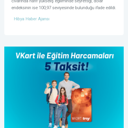
civarında hafif yükseliş eğiliminde seyrettiği, dolar
endeksinin ise 100,97 seviyesinde bulunduğu ifade edildi.
Hibya Haber Ajansı