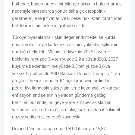
bültende, bugün önemli bir bilanço akışının bulunmaması
nedeniyle piyasalarda yönün daha çok jeopolitik
gelişmeler, enerji fiyatları ve küresel risk iştahı tarafından
belirlenmesinin beklendiği ifade edildi.
Türkiye piyasalarına ilişkin değerlendirmede ise kurda
düşük volatiliteyle kademeli ve sınırlı yükseliş eğiliminin
sürdüğü belirtildi. IMF'nin Türkiye'nin 2026 büyüme
beklentisini yüzde 3,4'ten yüzde 2,9'a düşürdüğü, 2027
büyüme beklentisini ise yüzde 3,5'ten yüzde 3,6'ya
yükselttiği aktarıldı. ABD Başkanı Donald Trump'ın, "İran
ateşkesi bence sona erdi." açıklamasının ardından
petrol fiyatlarındaki yükselişin ivme kazandığı ve küresel
enflasyon endişelerinin yeniden gündeme geldiği
belirtilen bültende, bölgeye yönelik haber akışlarının
yakından takip edileceği, veri akışı bakımından ise ikincil
düzey verilerin izleneceği kaydedildi.
Dolar/TL'nin bu sabah saat 08.00 itibarıyla 46,87