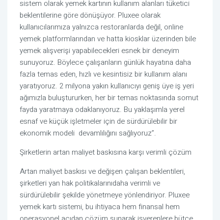
sistem
olarak yemek
kartı
nın
kullanım alanları
tüketici
beklentilerine göre dönüşüyor.
Pluxee olarak
kullanıcılarımıza yalnızca restoranlarda değil, online
yemek
platformlar
ın
da
n ve hatta
kiosklar üzerinden
bile
yemek alışverişi
yapabilecekleri esnek bir deneyim
sunuyoruz. Böylece çalışanların günlük hayatına daha
fazla temas eden, hızlı ve kesintisiz bir kullanım alanı
yaratıyoruz.
2 milyona yakın kullanıcıyı geniş üye iş yeri
ağımızla buluştururken, her bir temas noktasında somut
fayda yaratma
ya odaklanıyoruz.
Bu yaklaşımla
yerel
esnaf ve küçük işletmeler için de sürdürülebilir bir
ekonomik model
i devamlılığını sağlıyoruz”.
Şirketlerin a
rtan maliyet baskısına karşı verimli çözüm
Artan maliyet baskısı ve değişen çalışan beklentileri,
şirketleri yan hak
politikalarını
daha verimli ve
sürdürülebilir şekilde yönetmeye yönlendiriyor. Pluxee
yemek kartı sistemi, bu ihtiyaca hem finansal hem
operasyonel açıdan çözüm sunarak işverenlere bütçe