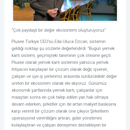
“Çok paydaşlı bir değer
ekosistemi
oluş
t
u
ru
yor
uz
”
Pluxee Türkiye CEO’su Eda Uluca Özcan, sistemin
geldiği noktayı şu sözlerle değerlendirdi: “
Bugün yemek
kartı sistem
i
, geçmişteki tanımının çok ötesine geçti.
Pluxee olarak yemek kartı sistemini
yalnızca
yemek
ihtiyacını karşılayan bir çözüm
olarak değil, işveren,
çalışan ve
üye iş yerlerimiz
arasında sürdürülebilir değer
üreten bir ekosistem olarak ele alıyoruz.
Günümüz
ekonomik şartlarında
y
emek kartı
,
çalışanlar için
maaştan sonra en çok
talep edilen
yan hak olmaya
devam ederken, şirketler için de artan maliyet baskısına
karşı verimli bir çözüm olarak öne çık
ıyor.
Ş
irketlerin
operasyonel verimliliğini artıran, gider yönetimini
kolaylaştıran ve çalışan deneyimini destekleyen
bir