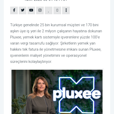
Türkiye genelinde 25 bin kurumsal müşteri ve 170 bini
aşkın üye iş yeri
ile
2 milyon çalışanın hayatına dokunan
Pluxee,
yemek kartı sistemiyle
işverenlere yüzde
100
’e
varan vergi tasarrufu sağl
ıyor.
Şirketlerin y
emek yan
hakkını
t
ek fatura ile yönet
mesine
imkanı
sunan Pluxee,
işverenlerin maliyet yönetimini ve operasyonel
süreçlerini kolaylaştırıyor.