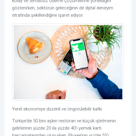
kolay ve temassız ödeme çözümlerine yöneldiğini
gösterirken, sektörün geleceğinin de dijital deneyim
etrafında şekillendiğine işaret ediyor.
Yerel ekonomiye düzenli ve öngörülebilir katkı
Türkiye’de 50 bini aşkın restoran ve küçük işletmenin
gelirlerinin yüzde 20 ila yüzde 40’ı yemek kartı
harcamalarından oluşurken, Pluxee’nin yüzde 55’i