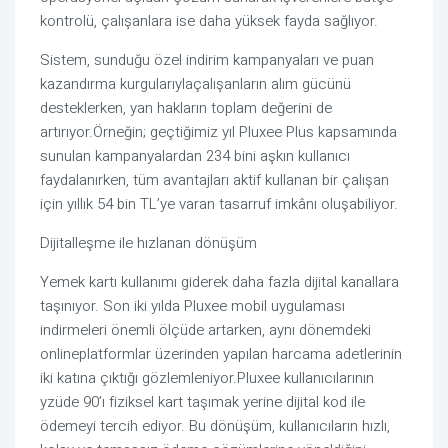
kontrolü, çalışanlara ise daha yüksek fayda sağlıyor.
Sistem, sunduğu
özel indirim kampanyaları ve puan
kazandırma
kurgularıyla
çalışanların alım gücünü
desteklerken, yan hakların toplam değerini de
artırıyor.
Örneğin; geçtiğimiz yıl
Pluxee Plus kapsamında
sunulan kampanyalardan 234 bini aşkın kullanıcı
faydalanırken, tüm avantajları aktif kullanan bir çalışan
için yıllık 54 bin TL’ye varan tasarruf imkânı oluşabiliyor.
Dijitalleşme ile hızlanan dönüşüm
Yemek kartı kullanımı giderek daha fazla dijital kanallara
taşınıyor. Son iki yılda
Pluxee
mobil uygulama
sı
indirmeleri önemli ölçüde artarken, aynı dönemde
ki
online
platformlar üzerinden yapılan
harcama adetleri
nin
iki katına çıktı
ğı gözlemleniyor.
Pluxee kullanıcılarının
yzüde 90’ı fiziksel kart taşımak yerine dijital kod ile
ödemeyi tercih ediyor.
Bu dönüşüm, kullanıcıların hızlı,