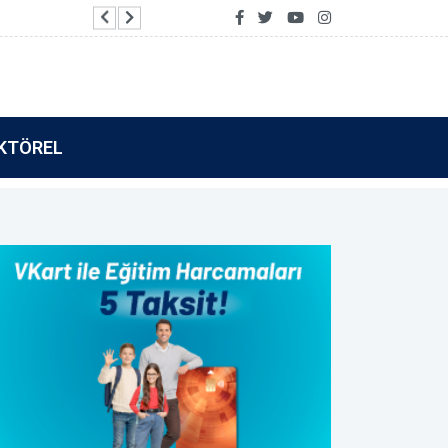
Vakıf Katılım’dan Tamamla Kazan kullanıcılarına 
KTÖREL