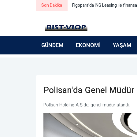
Son Dakika
Simeonov: Yeni bütçe gerçek refo
GÜNDEM
EKONOMI
YAŞAM
Polisan'da Genel Müdür 
Polisan Holding A.Ş'de, genel müdür atandı.