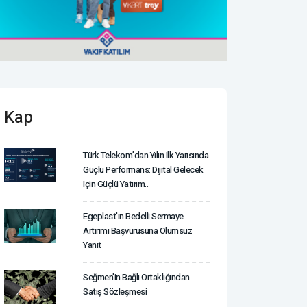
Kap
Türk Telekom’dan Yılın Ilk Yarısında
Güçlü Performans: Dijital Gelecek
Için Güçlü Yatırım..
Egeplast'ın Bedelli Sermaye
Artırımı Başvurusuna Olumsuz
Yanıt
Seğmen'in Bağlı Ortaklığından
Satış Sözleşmesi