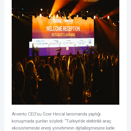
Arvento CEO’su Özer Hıncal lansmanda yaptığı
konuşmada şunları söyledi: “Türkiye’de elektrikli araç
ekosisteminde enerji yönetiminin dijitalleşmesine katkı