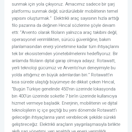
sunmak için yola çıkıyoruz. Amacımız sadece bir şarj
platformu sunmak değil; sürdürülebilir mobilitenin temel
yapısını oluşturmak.” Elektrikli araç sayısının hızla arttığı
filo pazarına da değinen Hıncal sözlerine şöyle devam
etti: “Arvento olarak filoların yalnızca araç takibini değil,
operasyonel verimlilikten, sürücü güvenliğine, bakım
planlamasından enerji yönetimine kadar tüm ihtiyaçlarını
tek bir ekosistemden yönetebilmelerini hedefliyoruz. Bir
anlamda filoların dijital garajı olmaya adayız. Rotawatt,
yerli teknoloji gücümüz ve Arvento’nun deneyimiyle bu
yolda attığımız en büyük adımlardan biri.” Rotawatt’ın
kısa sürede ulaştığı büyümeye de dikkat çeken Hıncal,
“Bugün Türkiye genelinde 450’nin üzerinde lokasyonda
bin 400’ün üzerinde soketle 7 bin’in üzerinde kullanıcıya
hizmet vermeye başladık. Enerjinin, mobilitenin ve dijital
teknolojilerin iç içe geçtiği bu yeni dönemde Rotawatt’ı
geleceğin ihtiyaçlarına yanıt verebilecek şekilde sürekli
geliştireceğiz. Elektrikli araçların yaygınlaşmasıyla birlikte
akıllı şarj yönetimi, veri analitiği ve enerji verimliliği