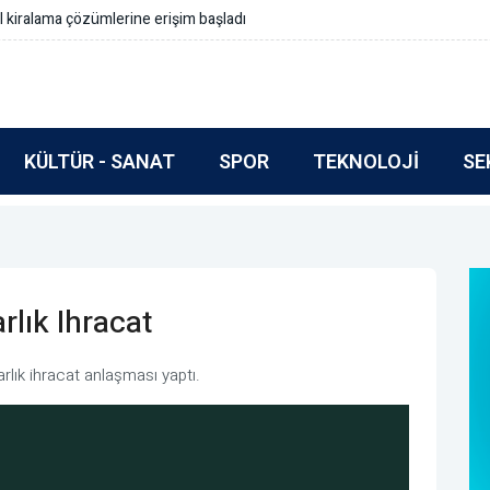
Simeonov: Yeni bütçe gerçek reformlar içermeli
KÜLTÜR - SANAT
SPOR
TEKNOLOJI
SE
rlık Ihracat
rlık ihracat anlaşması yaptı.