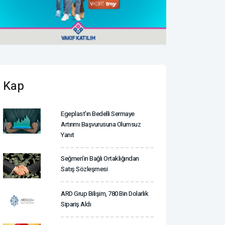
Kap
Egeplast'ın Bedelli Sermaye
Artırımı Başvurusuna Olumsuz
Yanıt
Seğmen'in Bağlı Ortaklığından
Satış Sözleşmesi
ARD Grup Bilişim, 780 Bin Dolarlık
Sipariş Aldı