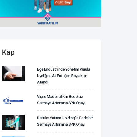
Kap
Ege Endüstri'nde Yönetim Kurulu
Üyeliğine Ali Erdoğan Bayraktar
Atandı
Vişne Madencilik'in Bedelsiz
Sermaye Artırımına SPK Onayı
Derlüks Yatırım Holding'in Bedelsiz
Sermaye Artırımına SPK Onayı