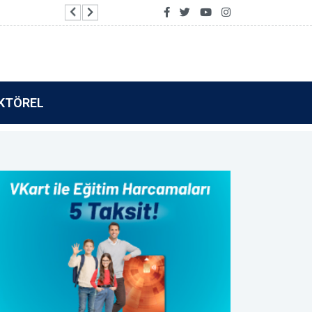
Vakıf Katılım’dan Tamamla Kazan kullanıcılarına 
KTÖREL