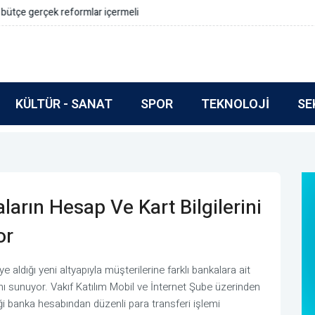
rmlar içermeli
KÜLTÜR - SANAT
SPOR
TEKNOLOJI
SE
ların Hesap Ve Kart Bilgilerini
or
 aldığı yeni altyapıyla müşterilerine farklı bankalara ait
ı sunuyor. Vakıf Katılım Mobil ve İnternet Şube üzerinden
diği banka hesabından düzenli para transferi işlemi