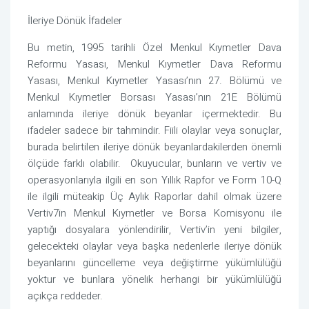
İleriye Dönük İfadeler
Bu metin, 1995 tarihli Özel Menkul Kıymetler Dava
Reformu Yasası, Menkul Kıymetler Dava Reformu
Yasası, Menkul Kıymetler Yasası’nın 27. Bölümü ve
Menkul Kıymetler Borsası Yasası’nın 21E Bölümü
anlamında ileriye dönük beyanlar içermektedir. Bu
ifadeler sadece bir tahmindir. Fiili olaylar veya sonuçlar,
burada belirtilen ileriye dönük beyanlardakilerden önemli
ölçüde farklı olabilir. Okuyucular, bunların ve vertiv ve
operasyonlarıyla ilgili en son Yıllık Rapfor ve Form 10-Q
ile ilgili müteakip Üç Aylık Raporlar dahil olmak üzere
Vertiv7in Menkul Kıymetler ve Borsa Komisyonu ile
yaptığı dosyalara yönlendirilir, Vertiv’in yeni bilgiler,
gelecekteki olaylar veya başka nedenlerle ileriye dönük
beyanlarını güncelleme veya değiştirme yükümlülüğü
yoktur ve bunlara yönelik herhangi bir yükümlülüğü
açıkça reddeder.