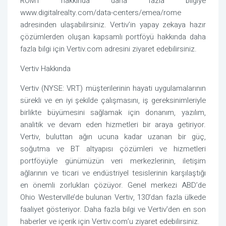
ROM1 hakkında daha fazla bilgiye
www.digitalrealty.com/data-centers/emea/rome
adresinden ulaşabilirsiniz. Vertiv’in yapay zekaya hazır
çözümlerden oluşan kapsamlı portföyü hakkında daha
fazla bilgi için Vertiv.com adresini ziyaret edebilirsiniz.
Vertiv Hakkında
Vertiv (NYSE: VRT) müşterilerinin hayati uygulamalarının
sürekli ve en iyi şekilde çalışmasını, iş gereksinimleriyle
birlikte büyümesini sağlamak için donanım, yazılım,
analitik ve devam eden hizmetleri bir araya getiriyor.
Vertiv, buluttan ağın ucuna kadar uzanan bir güç,
soğutma ve BT altyapısı çözümleri ve hizmetleri
portföyüyle günümüzün veri merkezlerinin, iletişim
ağlarının ve ticari ve endüstriyel tesislerinin karşılaştığı
en önemli zorlukları çözüyor. Genel merkezi ABD’de
Ohio Westerville’de bulunan Vertiv, 130’dan fazla ülkede
faaliyet gösteriyor. Daha fazla bilgi ve Vertiv’den en son
haberler ve içerik için Vertiv.com’u ziyaret edebilirsiniz.