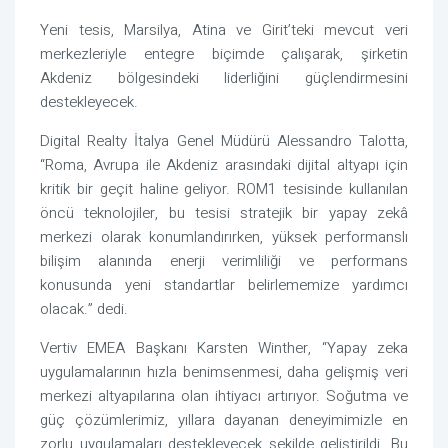
Yeni tesis, Marsilya, Atina ve Girit’teki mevcut veri
merkezleriyle entegre biçimde çalışarak, şirketin
Akdeniz bölgesindeki liderliğini güçlendirmesini
destekleyecek.
Digital Realty İtalya Genel Müdürü Alessandro Talotta,
“Roma, Avrupa ile Akdeniz arasındaki dijital altyapı için
kritik bir geçit haline geliyor. ROM1 tesisinde kullanılan
öncü teknolojiler, bu tesisi stratejik bir yapay zekâ
merkezi olarak konumlandırırken, yüksek performanslı
bilişim alanında enerji verimliliği ve performans
konusunda yeni standartlar belirlememize yardımcı
olacak.” dedi.
Vertiv EMEA Başkanı Karsten Winther, “Yapay zeka
uygulamalarının hızla benimsenmesi, daha gelişmiş veri
merkezi altyapılarına olan ihtiyacı artırıyor. Soğutma ve
güç çözümlerimiz, yıllara dayanan deneyimimizle en
zorlu uygulamaları destekleyecek şekilde geliştirildi. Bu