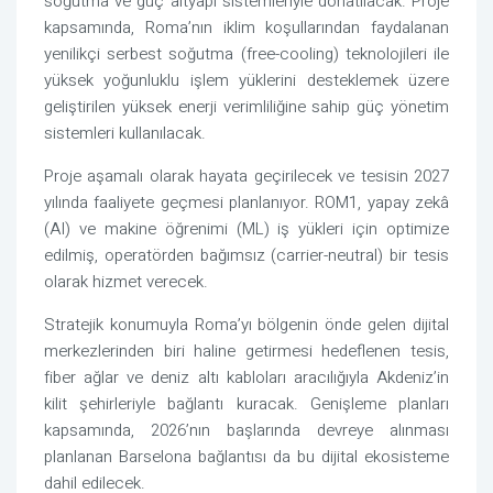
soğutma ve güç altyapı sistemleriyle donatılacak. Proje
kapsamında, Roma’nın iklim koşullarından faydalanan
yenilikçi serbest soğutma (free-cooling) teknolojileri ile
yüksek yoğunluklu işlem yüklerini desteklemek üzere
geliştirilen yüksek enerji verimliliğine sahip güç yönetim
sistemleri kullanılacak.
Proje aşamalı olarak hayata geçirilecek ve tesisin 2027
yılında faaliyete geçmesi planlanıyor. ROM1, yapay zekâ
(AI) ve makine öğrenimi (ML) iş yükleri için optimize
edilmiş, operatörden bağımsız (carrier-neutral) bir tesis
olarak hizmet verecek.
Stratejik konumuyla Roma’yı bölgenin önde gelen dijital
merkezlerinden biri haline getirmesi hedeflenen tesis,
fiber ağlar ve deniz altı kabloları aracılığıyla Akdeniz’in
kilit şehirleriyle bağlantı kuracak. Genişleme planları
kapsamında, 2026’nın başlarında devreye alınması
planlanan Barselona bağlantısı da bu dijital ekosisteme
dahil edilecek.