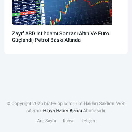
Zayıf ABD Istihdamı Sonrası Altın Ve Euro
Güçlendi, Petrol Baskı Altında
© Copyright 2026 bist-viop.com Tüm Hakları Saklıdır. Web
sitemiz
Hibya Haber Ajansı
Abonesidir.
Ana Sayfa
Künye
İletişim