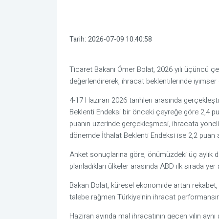
Tarih:
2026-07-09 10:40:58
Ticaret Bakanı Ömer Bolat, 2026 yılı üçüncü çey
değerlendirerek, ihracat beklentilerinde iyimse
4-17 Haziran 2026 tarihleri arasında gerçekleşt
Beklenti Endeksi bir önceki çeyreğe göre 2,4 p
puanın üzerinde gerçekleşmesi, ihracata yöneli
dönemde İthalat Beklenti Endeksi ise 2,2 puan a
Anket sonuçlarına göre, önümüzdeki üç aylık dö
planladıkları ülkeler arasında ABD ilk sırada yer 
Bakan Bolat, küresel ekonomide artan rekabet, jeo
talebe rağmen Türkiye'nin ihracat performansını
Haziran ayında mal ihracatının geçen yılın aynı