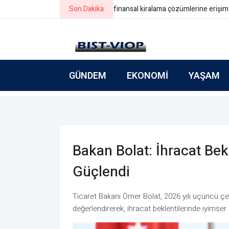
Son Dakika
Simeonov: Yeni bütçe gerçek refo
GÜNDEM
EKONOMI
YAŞAM
Bakan Bolat: İhracat Bek
Güçlendi
Ticaret Bakanı Ömer Bolat, 2026 yılı üçüncü çey
değerlendirerek, ihracat beklentilerinde iyimse