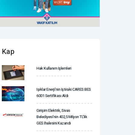
Kap
Hak Kullanım Işlemleri
Işıklar Enerji'nin Iştiraki CARES BES
6001 Sertifikası Aldı
Girişim Elektrik, Sivas
Belediyesi'nin 402,5 Milyon TL'lik
GES Ihalesini Kazandı