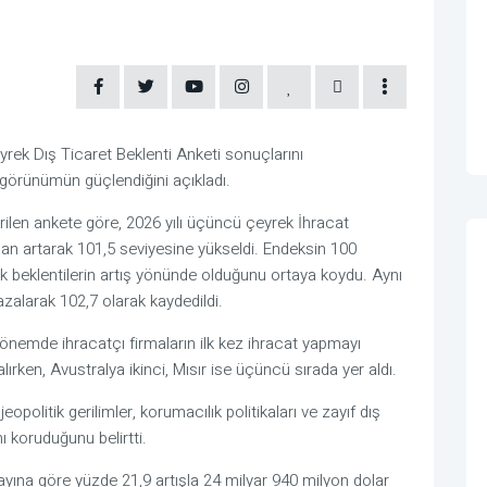
rek Dış Ticaret Beklenti Anketi sonuçlarını
r görünümün güçlendiğini açıkladı.
irilen ankete göre, 2026 yılı üçüncü çeyrek İhracat
uan artarak 101,5 seviyesine yükseldi. Endeksin 100
k beklentilerin artış yönünde olduğunu ortaya koydu. Aynı
zalarak 102,7 olarak kaydedildi.
nemde ihracatçı firmaların ilk kez ihracat yapmayı
alırken, Avustralya ikinci, Mısır ise üçüncü sırada yer aldı.
politik gerilimler, korumacılık politikaları ve zayıf dış
 koruduğunu belirtti.
 ayına göre yüzde 21,9 artışla 24 milyar 940 milyon dolar