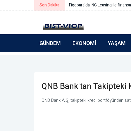
Son Dakika
Simeonov: Yeni bütçe gerçek refo
GÜNDEM
EKONOMI
YAŞAM
QNB Bank'tan Takipteki 
QNB Bank A.Ş, takipteki kredi portföyünden satı