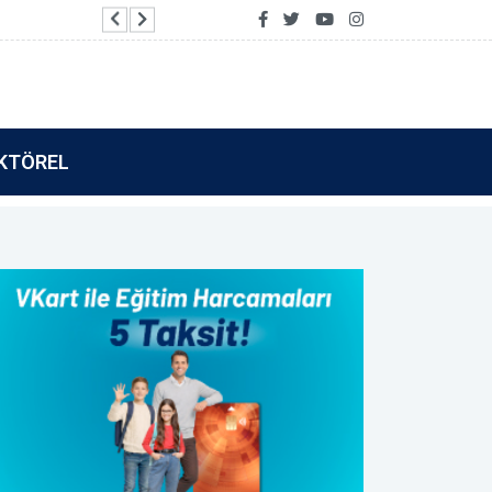
Vakıf Katılım’dan Tamamla Kazan kullanıcılarına 
KTÖREL