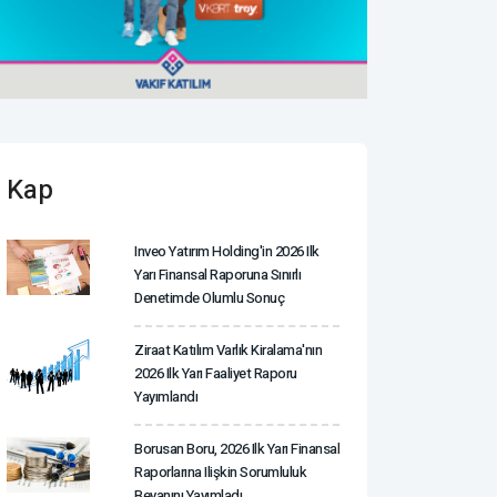
Kap
Inveo Yatırım Holding'in 2026 Ilk
Yarı Finansal Raporuna Sınırlı
Denetimde Olumlu Sonuç
Ziraat Katılım Varlık Kiralama'nın
2026 Ilk Yarı Faaliyet Raporu
Yayımlandı
Borusan Boru, 2026 Ilk Yarı Finansal
Raporlarına Ilişkin Sorumluluk
Beyanını Yayımladı