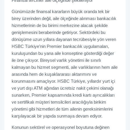
Finansal tercihler aile ölçeğinde şekilleniyor
Günümüzde finansal kararların büyük oranda tek bir
birey üzerinden değil, aile ölçeğinde alınması bankacılık
hizmetlerinin de bu birimi merkezine alacak şekilde
genişlemesini beraberinde getiriyor. Sektördeki bu
dönüşüme uzun yıllara dayanan tecrübesiyle yön veren
HSBC Türkiye’nin Premier bankacılık uygulamaları,
kuruluşundan bu yana aile konseptine gösterdiği değer
ile öne çıkıyor. Bireysel varlık yönetimi ile sınırlı
kalmayan bu hizmet segmenti, aile varlıklarının hem aile
arasında hem de kuşaklararası aktarımını ve
korunmasını amaçlıyor. HSBC Türkiye, yıllardır yurt içi
ve yurt dışı ATM ağından ücretsiz nakit çekimi olanağı
sunarken, Premier kapsamında kredi kartı ayrıcalıkları
ve sertifikalı müşteri temsilcileri aracılığıyla birikim
yönetimi gibi hizmetleri de tüm ailenin gereksinimlerini
karşılayacak bir yapıda sunmaya devam ediyor.
Konunun sektörel ve operasyonel boyutuna değinen