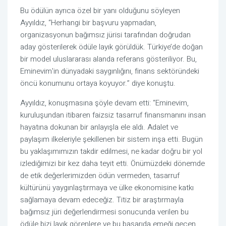
Bu ödülün ayrıca özel bir yanı olduğunu söyleyen 
Ayyıldız, “Herhangi bir başvuru yapmadan, 
organizasyonun bağımsız jürisi tarafından doğrudan 
aday gösterilerek ödüle layık görüldük. Türkiye’de doğan 
bir model uluslararası alanda referans gösteriliyor. Bu, 
Eminevim'in dünyadaki saygınlığını, finans sektöründeki 
öncü konumunu ortaya koyuyor.” diye konuştu.
Ayyıldız, konuşmasına şöyle devam etti: “Eminevim, 
kuruluşundan itibaren faizsiz tasarruf finansmanını insan 
hayatına dokunan bir anlayışla ele aldı. Adalet ve 
paylaşım ilkeleriyle şekillenen bir sistem inşa etti. Bugün 
bu yaklaşımımızın takdir edilmesi, ne kadar doğru bir yol 
izlediğimizi bir kez daha teyit etti. Önümüzdeki dönemde 
de etik değerlerimizden ödün vermeden, tasarruf 
kültürünü yaygınlaştırmaya ve ülke ekonomisine katkı 
sağlamaya devam edeceğiz. Titiz bir araştırmayla 
bağımsız jüri değerlendirmesi sonucunda verilen bu 
ödüle bizi layık görenlere ve bu başarıda emeği geçen 