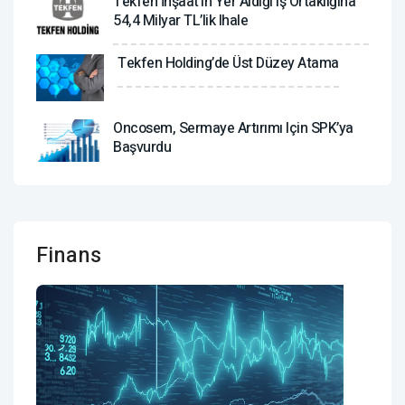
Tekfen İnşaat’ın Yer Aldığı Iş Ortaklığına
54,4 Milyar TL’lik Ihale
Tekfen Holding’de Üst Düzey Atama
Oncosem, Sermaye Artırımı Için SPK’ya
Başvurdu
Finans