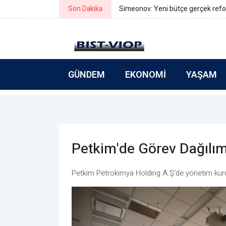
Son Dakika
Simeonov: Yeni bütçe gerçek refo
GÜNDEM
EKONOMI
YAŞAM
Petkim'de Görev Dağılım
Petkim Petrokimya Holding A.Ş'de yönetim kurulu