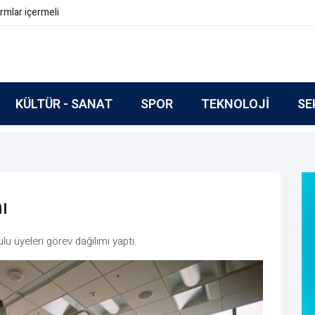
rmlar içermeli
KÜLTÜR - SANAT
SPOR
TEKNOLOJI
SE
ı
 üyeleri görev dağılımı yaptı.