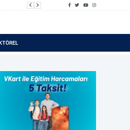
Vakıf Katılım’dan Tamamla Kazan kullanıcılarına 
KTÖREL