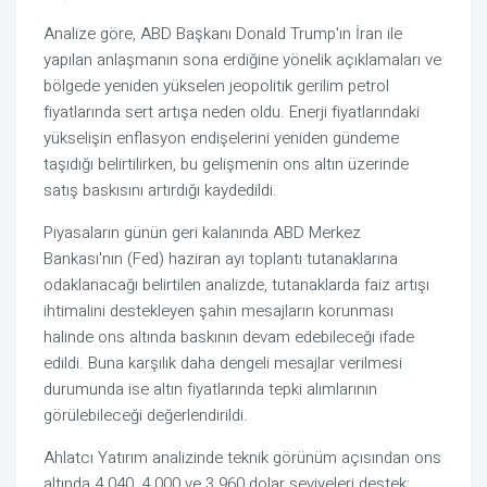
Analize göre, ABD Başkanı Donald Trump'ın İran ile
yapılan anlaşmanın sona erdiğine yönelik açıklamaları ve
bölgede yeniden yükselen jeopolitik gerilim petrol
fiyatlarında sert artışa neden oldu. Enerji fiyatlarındaki
yükselişin enflasyon endişelerini yeniden gündeme
taşıdığı belirtilirken, bu gelişmenin ons altın üzerinde
satış baskısını artırdığı kaydedildi.
Piyasaların günün geri kalanında ABD Merkez
Bankası'nın (Fed) haziran ayı toplantı tutanaklarına
odaklanacağı belirtilen analizde, tutanaklarda faiz artışı
ihtimalini destekleyen şahin mesajların korunması
halinde ons altında baskının devam edebileceği ifade
edildi. Buna karşılık daha dengeli mesajlar verilmesi
durumunda ise altın fiyatlarında tepki alımlarının
görülebileceği değerlendirildi.
Ahlatcı Yatırım analizinde teknik görünüm açısından ons
altında 4.040, 4.000 ve 3.960 dolar seviyeleri destek;