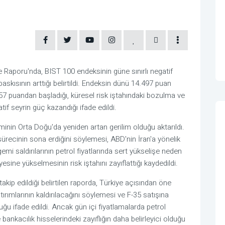
 Raporu'nda, BIST 100 endeksinin güne sınırlı negatif
askısının arttığı belirtildi. Endeksin dünü 14.497 puan
 puandan başladığı, küresel risk iştahındaki bozulma ve
atif seyrin güç kazandığı ifade edildi.
nin Orta Doğu'da yeniden artan gerilim olduğu aktarıldı.
ürecinin sona erdiğini söylemesi, ABD'nin İran'a yönelik
mi saldırılarının petrol fiyatlarında sert yükselişe neden
yesine yükselmesinin risk iştahını zayıflattığı kaydedildi.
akip edildiği belirtilen raporda, Türkiye açısından öne
rımlarının kaldırılacağını söylemesi ve F-35 satışına
duğu ifade edildi. Ancak gün içi fiyatlamalarda petrol
 bankacılık hisselerindeki zayıflığın daha belirleyici olduğu