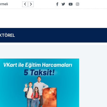
Vakıf Katılım’dan Tamamla Kazan kullanıcılarına 
KTÖREL