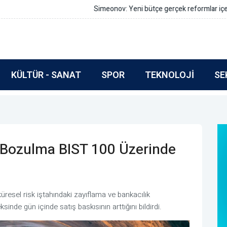
rmlar içermeli
KÜLTÜR - SANAT
SPOR
TEKNOLOJI
SE
i Bozulma BIST 100 Üzerinde
üresel risk iştahındaki zayıflama ve bankacılık
sinde gün içinde satış baskısının arttığını bildirdi.