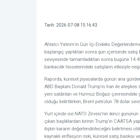
Tarih:
2026-07-08 15:16:43
Ahlatcı Yatırım'ın Gün İçi Endeks Değerlendirme
başlangıç yaptıktan sonra gün içerisinde satış b
seviyesinde tamamladıktan sonra bugüne 14.457
bankacılık hisselerindeki satışların etkisiyle neg
Raporda, küresel piyasalarda günün ana gündemi
ABD Başkanı Donald Trump'ın İran ile ateşkes s
yeni saldırıları ve Hürmüz Boğazı çevresindeki ge
olduğu belirtilirken, Brent petrolün 78 dolar sevi
Yurt içinde ise NATO Zirvesi'nin ikinci gününün t
çıkan başlıklardan birinin Trump'ın CAATSA yaptı
ilişkin kararın değerlendirileceğini belirtmesi ol
kaynaklı enflasyon riski, küresel satış baskısı ve