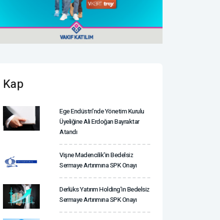
Kap
Ege Endüstri'nde Yönetim Kurulu
Üyeliğine Ali Erdoğan Bayraktar
Atandı
Vişne Madencilik'in Bedelsiz
Sermaye Artırımına SPK Onayı
Derlüks Yatırım Holding'in Bedelsiz
Sermaye Artırımına SPK Onayı