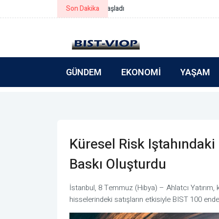
Son Dakika
Simeonov: Yeni bütçe gerçek refo
GÜNDEM
EKONOMI
YAŞAM
Küresel Risk Iştahındak
Baskı Oluşturdu
İstanbul, 8 Temmuz (Hibya) – Ahlatcı Yatırım, k
hisselerindeki satışların etkisiyle BIST 100 endek